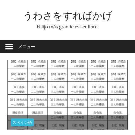
コ
うわさをすればかげ
ン
テ
El lijo más grande es ser libre.
ン
ツ
へ
メニュー
ス
キ
ッ
プ
スペイン語