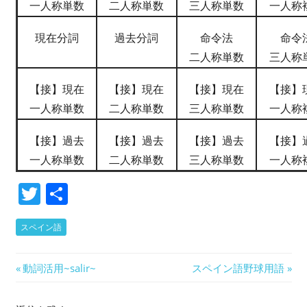
一人称単数
二人称単数
三人称単数
一人称
現在分詞
過去分詞
命令法
命令
二人称単数
三人称
【接】現在
【接】現在
【接】現在
【接】
一人称単数
二人称単数
三人称単数
一人称
【接】過去
【接】過去
【接】過去
【接】
一人称単数
二人称単数
三人称単数
一人称
Twitter
共
有
スペイン語
投
前
次
動詞活用~salir~
スペイン語野球用語
の
の
稿
記
記