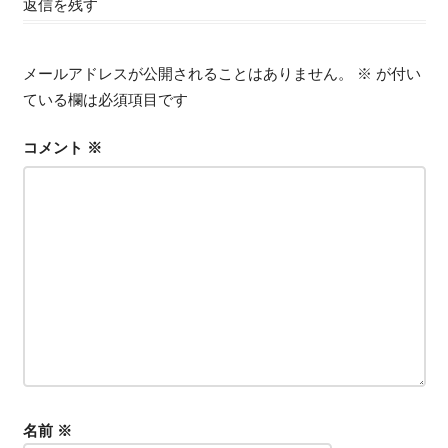
返信を残す
ナ
事:
事:
ビ
メールアドレスが公開されることはありません。
※
が付い
ゲ
ている欄は必須項目です
ー
コメント
※
シ
ョ
ン
名前
※