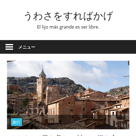
コ
うわさをすればかげ
ン
テ
El lijo más grande es ser libre.
ン
ツ
へ
メニュー
ス
キ
ッ
プ
旅行