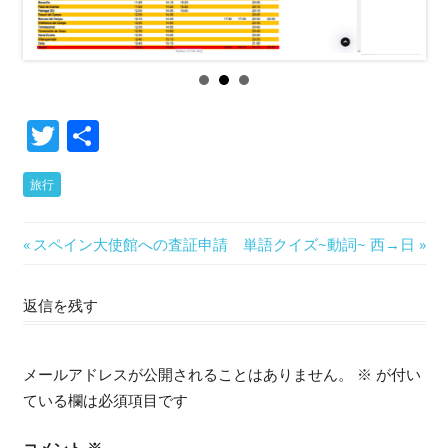
Twitter
共
有
旅行
投
前
次
スペイン大使館への査証申請
単語クイズ~動詞~ 西→日
の
の
稿
記
記
返信を残す
ナ
事:
事:
ビ
メールアドレスが公開されることはありません。
※
が付い
ゲ
ている欄は必須項目です
ー